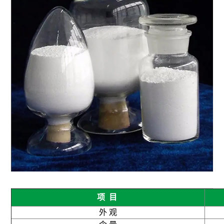
项 目
外 观